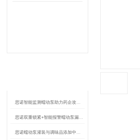
相关文章
RELATED ARTICLES
思诺智能监测蠕动泵助力药企攻克灌装泄漏难题
思诺双重锁紧+智能报警蠕动泵漏液难题的可靠解决方案
思诺蠕动泵灌装与调味品添加中的应用