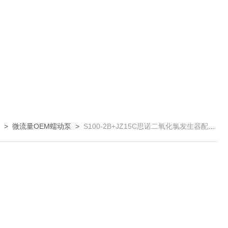
品
>
微流量OEM蠕动泵
>
S100-2B+JZ15C思诺二氧化氯发生器配套蠕动泵