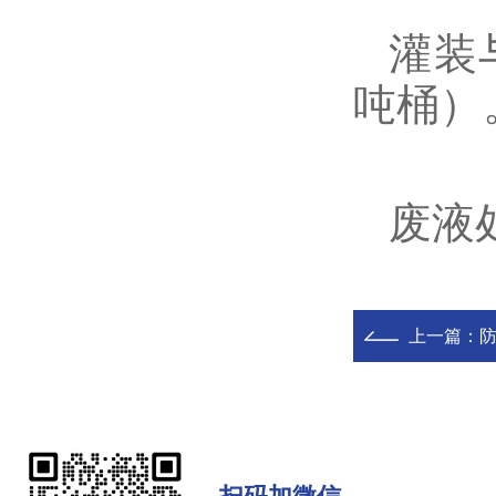
灌装
吨桶）
废液
上一篇：