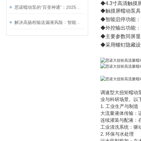
◆4.3寸高清触
思诺蠕动泵的“百变神通”：2025年前沿应用揭秘
◆触摸屏蠕动泵具
◆智能启停功能：
解决高扬程输送漏液风险：智能蠕动泵保障制粒干燥机稳定运行
◆外控输出功能：
◆主要参数同屏显
◆采用螺钉隐藏设
调速型大扭矩蠕动泵
业与科研场景。以
1. ‌工业生产与制造‌
‌大流量液体传输
‌连续灌装与配液
‌工业清洗系统‌：
2. ‌环保与水处理‌
‌污水药剂投加‌