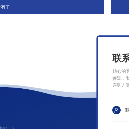
没有了
联
贴心的
参观，
选购方