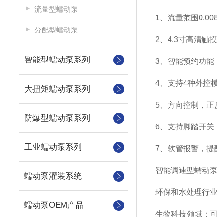
流量型蠕动泵
1、流量范围0.008-
分配型蠕动泵
2、4.3寸高清
智能型蠕动泵系列
3、智能预约功能
4、支持4种外控
大扭矩蠕动泵系列
5、方向控制，正
防爆型蠕动泵系列
6、支持脚踏开关
工业蠕动泵系列
7、软管报警，提
智能调速型蠕动
蠕动泵灌装系统
环保和水处理行
蠕动泵OEM产品
生物科技领域：