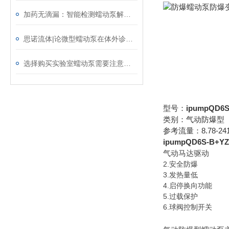
加药无滴漏：智能检测蠕动泵解决生物制剂厂家生产痛点
思诺流体|论微型蠕动泵在体外诊断设备中的关键作用
选择购买实验室蠕动泵需要注意的5个问题
型号：
ipumpQD6S
类别：气动防爆型
参考流量：8.78-2416
ipumpQD6S-B+YZ
气动马达驱动
2.安全防爆
3.发热量低
4.启停换向功能
5.过载保护
6.球阀控制开关