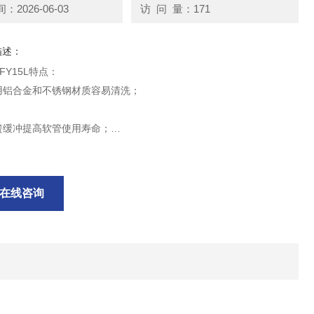
2026-06-03
访 问 量：171
描述：
+FY15L特点：
采用铝合金和不锈钢材质容易清洗；
弹簧缓冲提高软管使用寿命；
及管夹与防护罩联动安装软管更方便；
在线咨询
高压力8bar适合多种场合