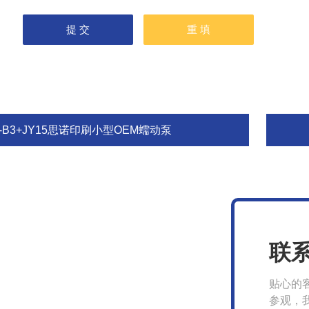
-B3+JY15思诺印刷小型OEM蠕动泵
联
贴心的
参观，