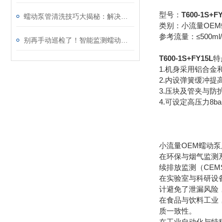
型号：
T600-1S+F
蠕动泵管清洗技巧大揭秘：解决困扰你的问题！
类别：小流量OE
参考流量：≤500ml/
别再手动巡检了！智能监测蠕动泵如何把泄漏风险降为零
T600-1S+FY15L
特
1.机身采用铝合金
2.内设弹簧缓冲提
3.压块及管夹与
4.可设定高压力8b
小流量OEM蠕动
在‌环保与烟气监
续排放监测（CE
在‌实验室与科研
计避免了泄漏风险
在‌食品与饮料工
质一致性。
在‌工业自动化与