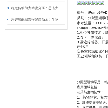
稳定传输助力精密分离：思诺大流量蠕动泵在管式离心机配套中的应用升华
型号：
iPump6F+
类别：分配型蠕动
思诺智能漏液报警蠕动泵为生物制药发酵安全保驾护航
参考流量：≤3315.67
iPump6F+DMD15
产品
1.相位补偿技术，
2.管卡一体化设计
3.漏液传感器、开
行业应用：
实验室领域如试剂
工业领域如制药、
‌分配型蠕动泵‌是
应用领域包括：
‌制药与生物技术‌：
1、药物包衣、制
2、细胞培养基输送
3、灌装设备、高精